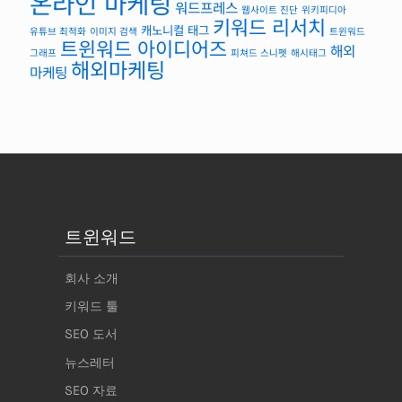
온라인 마케팅
워드프레스
웹사이트 진단
위키피디아
키워드 리서치
캐노니컬 태그
유튜브 최적화
이미지 검색
트윈워드
트윈워드 아이디어즈
해외
그래프
피쳐드 스니펫
해시태그
해외마케팅
마케팅
트윈워드
회사 소개
키워드 툴
SEO 도서
뉴스레터
SEO 자료