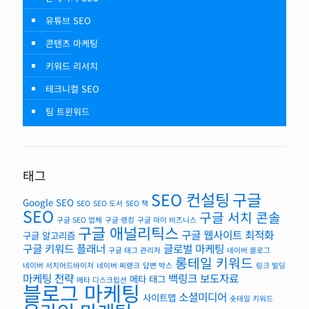
유튜브 SEO
콘텐츠 마케팅
키워드 리서치
테크니컬 SEO
팀 트윈워드
태그
SEO 컨설팅
구글
Google SEO
SEO
SEO 도서
SEO 책
SEO
구글 서치 콘솔
구글 SEO 업체
구글 랭킹
구글 마이 비즈니스
구글 애널리틱스
구글 웹사이트 최적화
구글 알고리즘
구글 키워드 플래너
글로벌 마케팅
구글 태그 관리자
네이버 블로그
롱테일 키워드
네이버 서치어드바이저
네이버 씨랭크
답변 박스
링크 빌딩
마케팅 전략
백링크
보도자료
메타 태그
메타 디스크립션
블로그 마케팅
소셜미디어
사이트맵
숏테일 키워드