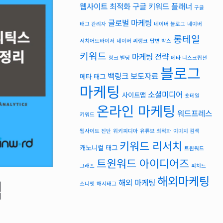
웹사이트 최적화
구글 키워드 플래너
구글
글로벌 마케팅
태그 관리자
네이버 블로그
네이버
롱테일
서치어드바이저
네이버 씨랭크
답변 박스
키워드
마케팅 전략
링크 빌딩
메타 디스크립션
블로그
백링크
보도자료
메타 태그
마케팅
소셜미디어
사이트맵
숏테일
온라인 마케팅
워드프레스
키워드
웹사이트 진단
위키피디아
유튜브 최적화
이미지 검색
키워드 리서치
캐노니컬 태그
트윈워드
트윈워드 아이디어즈
그래프
피쳐드
해외마케팅
심
해외 마케팅
스니펫
해시태그