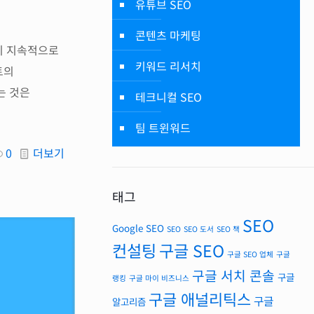
유튜브 SEO
콘텐츠 마케팅
지 지속적으로
키워드 리서치
트의
는 것은
테크니컬 SEO
팀 트윈워드
0
더보기
태그
SEO
Google SEO
SEO
SEO 도서
SEO 책
컨설팅
구글 SEO
구글 SEO 업체
구글
구글 서치 콘솔
구글
랭킹
구글 마이 비즈니스
구글 애널리틱스
구글
알고리즘