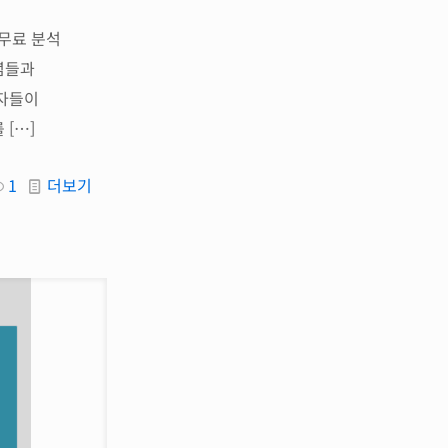
 무료 분석
념들과
심자들이
를
[…]
1
더보기