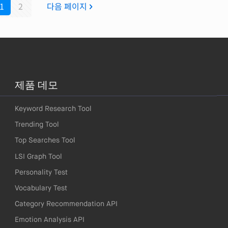
1
2
다음 페이지
제품 데모
Keyword Research Tool
Trending Tool
Top Searches Tool
LSI Graph Tool
Personality Test
Vocabulary Test
Category Recommendation API
Emotion Analysis API