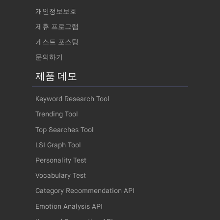
개인정보보호
제휴 프로그램
게스트 포스팅
문의하기
제품 데모
Keyword Research Tool
Trending Tool
Top Searches Tool
LSI Graph Tool
Personality Test
Vocabulary Test
Category Recommendation API
Emotion Analysis API