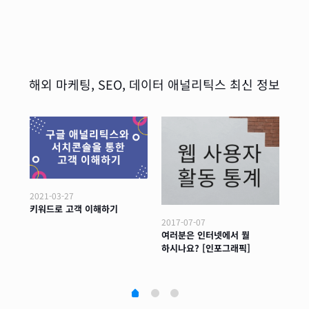
해외 마케팅, SEO, 데이터 애널리틱스 최신 정보
2021-03-27
–
키워드로 고객 이해하기
201
2017-07-07
마케
여러분은 인터넷에서 뭘
확장
하시나요? [인포그래픽]