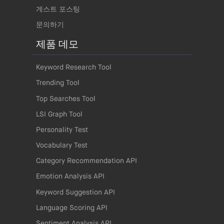
게스트 포스팅
문의하기
제품 데모
Keyword Research Tool
Trending Tool
Top Searches Tool
LSI Graph Tool
Personality Test
Vocabulary Test
Category Recommendation API
Emotion Analysis API
Keyword Suggestion API
Language Scoring API
Sentiment Analysis API