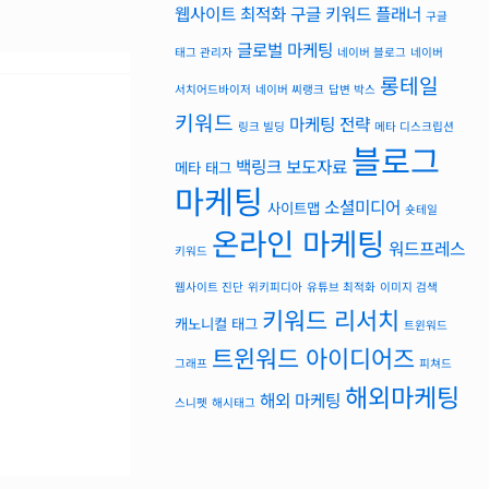
웹사이트 최적화
구글 키워드 플래너
구글
글로벌 마케팅
태그 관리자
네이버 블로그
네이버
롱테일
서치어드바이저
네이버 씨랭크
답변 박스
키워드
마케팅 전략
링크 빌딩
메타 디스크립션
블로그
백링크
보도자료
메타 태그
마케팅
소셜미디어
사이트맵
숏테일
온라인 마케팅
워드프레스
키워드
웹사이트 진단
위키피디아
유튜브 최적화
이미지 검색
키워드 리서치
캐노니컬 태그
트윈워드
트윈워드 아이디어즈
그래프
피쳐드
해외마케팅
해외 마케팅
스니펫
해시태그