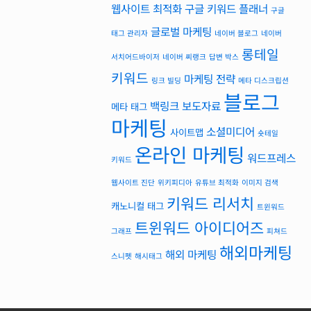
웹사이트 최적화
구글 키워드 플래너
구글
글로벌 마케팅
태그 관리자
네이버 블로그
네이버
롱테일
서치어드바이저
네이버 씨랭크
답변 박스
키워드
마케팅 전략
링크 빌딩
메타 디스크립션
블로그
백링크
보도자료
메타 태그
마케팅
소셜미디어
사이트맵
숏테일
온라인 마케팅
워드프레스
키워드
웹사이트 진단
위키피디아
유튜브 최적화
이미지 검색
키워드 리서치
캐노니컬 태그
트윈워드
트윈워드 아이디어즈
그래프
피쳐드
해외마케팅
해외 마케팅
스니펫
해시태그