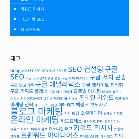
키워드 리서치
테크니컬 SEO
팀 트윈워드
태그
SEO 컨설팅
구글
Google SEO
SEO
SEO 도서
SEO 책
SEO
구글 서치 콘솔
구글 SEO 업체
구글 랭킹
구글 마이 비즈니스
구글 애널리틱스
구글 웹사이트 최적화
구글 알고리즘
구글 키워드 플래너
글로벌 마케팅
구글 태그 관리자
네이버 블로그
롱테일 키워드
네이버 서치어드바이저
네이버 씨랭크
답변 박스
링크 빌딩
마케팅 전략
백링크
보도자료
메타 태그
메타 디스크립션
블로그 마케팅
소셜미디어
사이트맵
숏테일 키워드
온라인 마케팅
워드프레스
웹사이트 진단
위키피디아
키워드 리서치
캐노니컬 태그
유튜브 최적화
이미지 검색
트윈워드
트윈워드 아이디어즈
해외
그래프
피쳐드 스니펫
해시태그