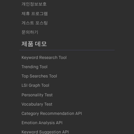
개인정보보호
제휴 프로그램
게스트 포스팅
문의하기
제품 데모
Keyword Research Tool
Trending Tool
Top Searches Tool
LSI Graph Tool
Personality Test
Vocabulary Test
Category Recommendation API
Emotion Analysis API
Keyword Suggestion API